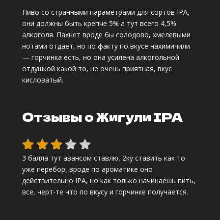
Рейти
Пиво со странными параметрами для сортов IPA,
нг
они должны быть крепче 5% а тут всего 4,5%
3.00
алкоголя. Пахнет вроде бы солодово, хмелевыми
из 5
нотами отдает, но по факту по вкусе нахимичили
на
— горчинка есть, но она усилена алкогольной
основ
отдушкой какой то, не очень приятная, вкус
е
кисловатый.
опрос
а
польз
Отзывы о Жигули IPA
овате
ля
3 балла тут авансом ставлю, 2ку ставить как то
Оцен
уже перебор, вроде по ароматике оно
ка
3
действительно IPA, но как только начинаешь пить,
из 5
все, черт-те что по вкусу и горчинке получается.