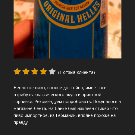
(
1
отзыв клиента)
Рейтинг
Неплохое пиво, вполне достойно, имеет все
4.00
из
атрибуты классического вкуса и приятной
5 на
горчинки. Рекомендуем попробовать. Покупалось в
основе
магазине Лента. На банке был наклеен стикер что
опроса
пиво импортное, из Германии, вполне похоже на
пользов
правду.
ателя