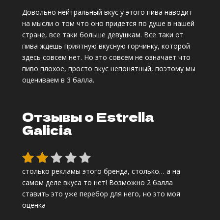
Рей
Довольно нейтральный вкус у этого пива наводит
тин
на мысли о том что оно придется по душе в нашей
г
стране, все таки больше девушкам. Все таки от
2.0
пива ждешь приятную вкусную горчинку, которой
0
здесь совсем нет. Но это совсем не означает что
из
пиво плохое, просто вкус непонятный, поэтому мы
5
оцениваем в 3 балла.
на
осн
ове
Отзывы о Estrella
опр
оса
Galicia
пол
ьзо
ват
еля
столько рекламы этого бренда, столько… а на
Оце
самом деле вкуса то нет! Возможно 2 балла
нка
ставить это уже перебор для него, но это моя
2
оценка
из
5