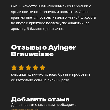
Рейтинг
Очень качественная «пшеничка» из Германии с
5.00
из 5
ярким цветочно-пшеничным ароматом. Очень
на
приятно пьется, совсем немного мягкой сладости
основе
во вкусе и приятное послевкусие аналогичное
опроса
аромату. 5 баллов однозначно.
пользоват
еля
Отзывы о Ayinger
Brauweisse
классика пшеничного, надо брать и пробовать
Оценка
5
обязательно если не пили ни разу
из 5
Добавить отзыв
Для отправки отзыва вам необходимо