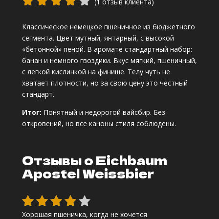
(
1
отзыв клиента)
Рейтинг
Классическое немецкое пшеничное из бюджетного
4.00
из
сегмента. Цвет мутный, янтарный, с высокой
5 на
«бетонной» пеной. В аромате стандартный набор:
основе
банан и немного гвоздики. Вкус мягкий, пшеничный,
опроса
с легкой кислинкой на финише. Телу чуть не
пользов
хватает плотности, но за свою цену это честный
ателя
стандарт.
Итог:
Понятный и недорогой вайсбир. Без
откровений, но все каноны стиля соблюдены.
Отзывы о Eichbaum
Apostel Weissbier
Хорошая пшеничка, когда не хочется
Оценка