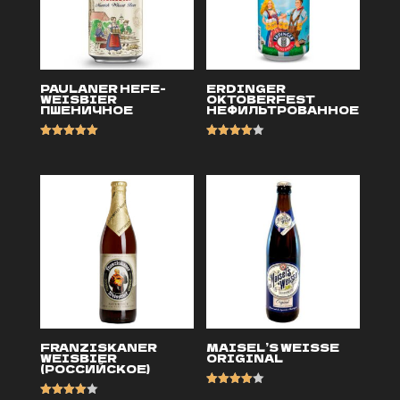
PAULANER HEFE-
ERDINGER
WEISBIER
OKTOBERFEST
ПШЕНИЧНОЕ
НЕФИЛЬТРОВАННОЕ
Оценка
Оценка
5.00
4.00
из 5
из 5
FRANZISKANER
MAISEL’S WEISSE
WEISBIER
ORIGINAL
(РОССИЙСКОЕ)
Оценка